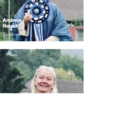
Andreja
Novak
Slowenien
Katrin
Raie