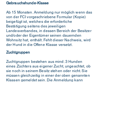
Gebrauchshunde-Klasse
Ab 15 Monaten. Anmeldung nur möglich wenn das
von der FCI vorgeschriebene Formular (Kopie)
beigefügt ist, welches die erforderliche
Bestätigung seitens des jeweiligen
Landesverbandes, in dessen Bereich der Besitzer
und/oder der Eigentümer seinen dauernden
Wohnsitz hat, enthält. Fehlt dieser Nachweis, wird
der Hund in die Offene Klasse versetzt.
Zuchtgruppen
Zuchtgruppen bestehen aus mind. 3 Hunden
eines Züchters aus eigener Zucht, ungeachtet, ob
sie noch in seinem Besitz stehen oder nicht. Sie
müssen gleichzeitig in einer der oben genannten
Klassen gemeldet sein. Die Anmeldung kann
schriftlich schon vor der Ausstellung, sie muss
jedoch am Ausstellungstag bis spätestens 12 Uhr
auf dem Ausstellungssekretariat erfolgen.
Paarklasse
Für je ein Rüde und eine Hündin der gleichen
Rasse im Besitze des gleichen Eigentümers.
Anmeldung wie für Zuchtgruppenwettbewerb.
Coursing & Rennen
Entdecke unsere Coursing
HIER