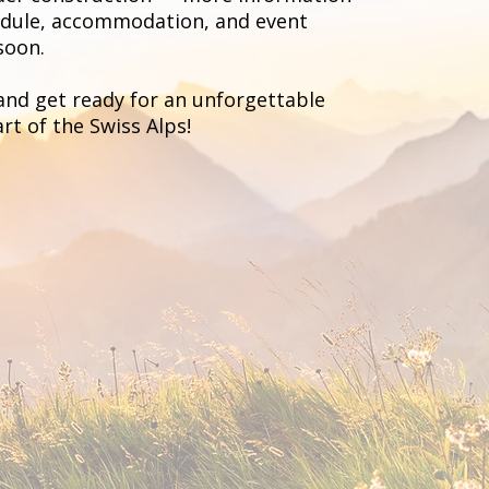
edule, accommodation, and event
 soon.
and get ready for an unforgettable
t of the Swiss Alps!