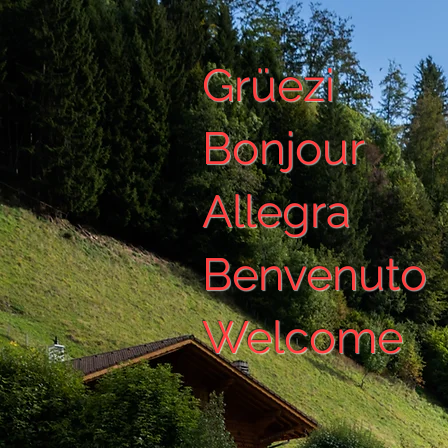
Grüezi
Bonjour
Allegra
Benvenuto
Welcome