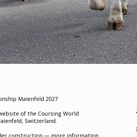
nship Maienfeld 2027
 website of the Coursing World
ienfeld, Switzerland.
under construction — more information