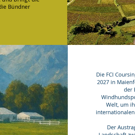
die Bündner
Die FCI Coursi
2027 in Maienf
der 
Windhundspor
Welt, um i
internationale
Der Austrag
Landschaft zw