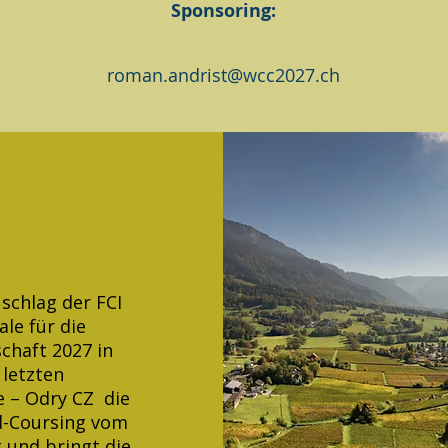
Sponsoring:
roman.andrist@wcc2027.ch
schlag der FCI
le für die
chaft 2027 in
 letzten
e – Odry CZ die
d-Coursing vom
t und bringt die